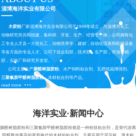
淄博海洋实业有限公司
木胶粉
厂家淄博海洋实业有限公司于1999年成立，与淄博市化工、
动物研究所共同组建，集科研、开发、生产、经营于一体，公司拥有化
工专业人才及一大批化工，动物营养学，建材，自动化仪表和机械设备
等各方面的专业人才。公司下设企划部，技术部，生产部，市场营销
部，实验厂和研究开发室。
公司主要生产
脲醛树脂胶粉
、水产饲料粘合剂、瓦楞纸箱增强剂、
三聚氰胺甲醛树脂胶粉
、木材粘合剂等产品。
read more
海洋实业·
新闻
中心
脲醛树脂胶粉和三聚氰胺甲醛树脂胶粉都是一种粉状粘合剂，是替代游离
甲醛释放量高的更新换代的木材的粘合剂，主要应用于层压板、薄木贴