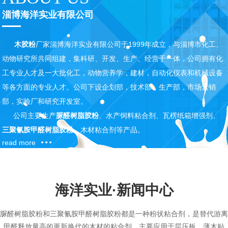
淄博海洋实业有限公司
木胶粉
厂家淄博海洋实业有限公司于1999年成立，与淄博市化工、
动物研究所共同组建，集科研、开发、生产、经营于一体，公司拥有化
工专业人才及一大批化工，动物营养学，建材，自动化仪表和机械设备
等各方面的专业人才。公司下设企划部，技术部，生产部，市场营销
部，实验厂和研究开发室。
公司主要生产
脲醛树脂胶粉
、水产饲料粘合剂、瓦楞纸箱增强剂、
三聚氰胺甲醛树脂胶粉
、木材粘合剂等产品。
read more
海洋实业·
新闻
中心
脲醛树脂胶粉和三聚氰胺甲醛树脂胶粉都是一种粉状粘合剂，是替代游离
甲醛释放量高的更新换代的木材的粘合剂，主要应用于层压板、薄木贴